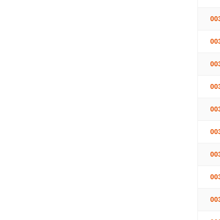
00
00
00
00
00
00
00
00
00