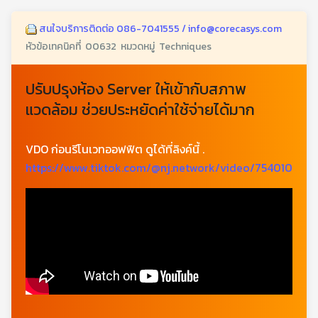
สนใจบริการติดต่อ 086-7041555 / info@corecasys.com
หัวข้อเทคนิคที่ 00632 หมวดหมู่ Techniques
ปรับปรุงห้อง Server ให้เข้ากับสภาพ
แวดล้อม ช่วยประหยัดค่าใช้จ่ายได้มาก
VDO ก่อนรีโนเวทออฟฟิต ดูได้ที่ลิงค์นี้ .
https://www.tiktok.com/@nj.network/video/75401097